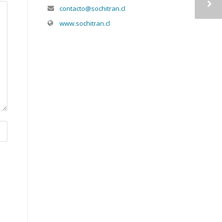
contacto@sochitran.cl
www.sochitran.cl