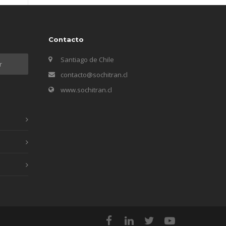
Contacto
Santiago de Chile
contacto@sochitran.cl
www.sochitran.cl