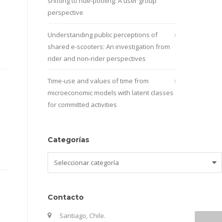
shifting to ride-pooling: A user group
perspective
Understanding public perceptions of
shared e-scooters: An investigation from
rider and non-rider perspectives
Time-use and values of time from
microeconomic models with latent classes
for committed activities
Categorías
Categorías
Contacto
Santiago, Chile.