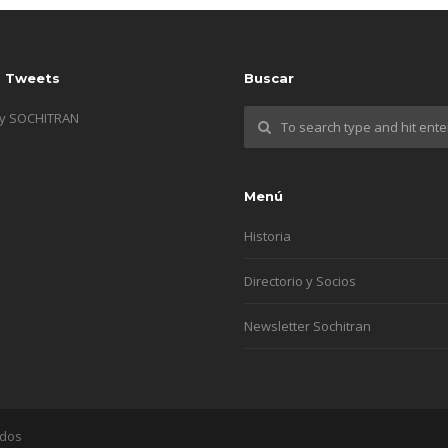
s Tweets
Buscar
by SOCHITRAN
Menú
Historia
Directorio y Socios
Newsletter Sochitran
ados