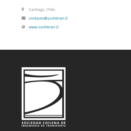
Santiago, Chile.
contacto@sochitran.cl
www.sochitran.cl