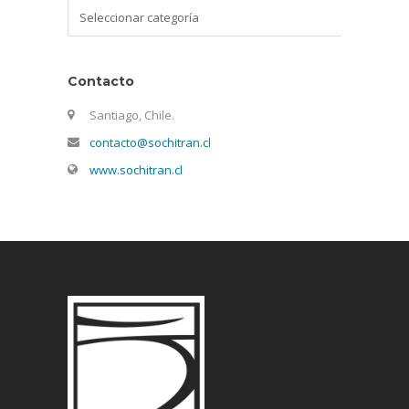
Categorías
Contacto
Santiago, Chile.
contacto@sochitran.cl
www.sochitran.cl