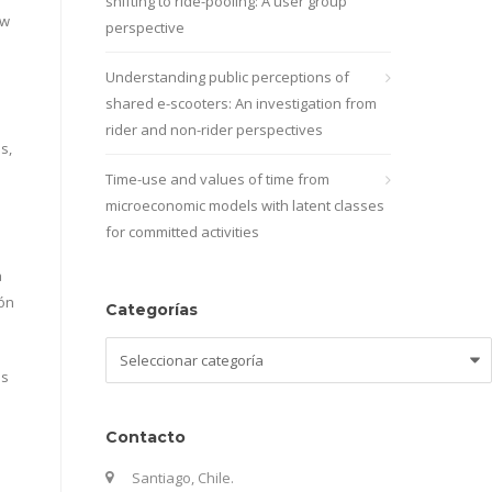
shifting to ride-pooling: A user group
ew
perspective
Understanding public perceptions of
shared e-scooters: An investigation from
rider and non-rider perspectives
s,
Time-use and values of time from
microeconomic models with latent classes
for committed activities
a
ión
Categorías
Categorías
es
Contacto
Santiago, Chile.