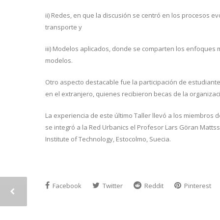
ii) Redes, en que la discusión se centró en los procesos e
transporte y
iii) Modelos aplicados, donde se comparten los enfoques me
modelos.
Otro aspecto destacable fue la participación de estudian
en el extranjero, quienes recibieron becas de la organizaci
La experiencia de este último Taller llevó a los miembros de
se integró a la Red Urbanics el Profesor Lars Göran Matts
Institute of Technology, Estocolmo, Suecia.
Facebook
Twitter
Reddit
Pinterest