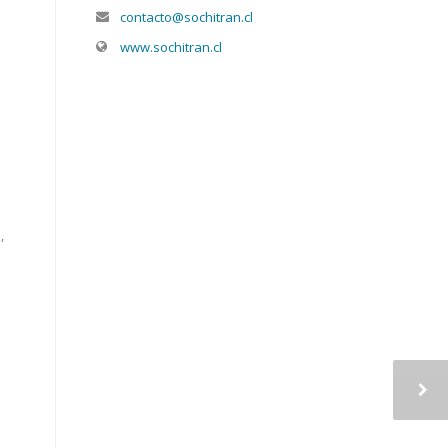
contacto@sochitran.cl
www.sochitran.cl
,