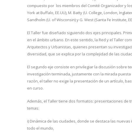
compuesto por los miembros del Comité Organizador y los 
York at Buffalo, EE.UU), M. Batty (U. College, London, Inglaterr
Sandholm (U. of Wisconsin) y G. West (Santa Fe Institute, EE
El Taller fue diseñado siguiendo dos ejes principales. Prim
en el ámbito urbano. En este sentido, la Red y el Taller c
Arquitectos y Urbanistas, quienes presentan su investigac
diversidad, que se explica por la complejidad de las ciud
El segundo eje consiste en privilegiar la discusión sobre 
investigación terminada, justamente con la mirada puesta 
razón, el taller no exige la presentación de un artículo,
en curso.
Además, el Taller tiene dos formatos: presentaciones de t
temas:
i) Dinámica de las ciudades, donde se destaca las nuevas 
todo el mundo,