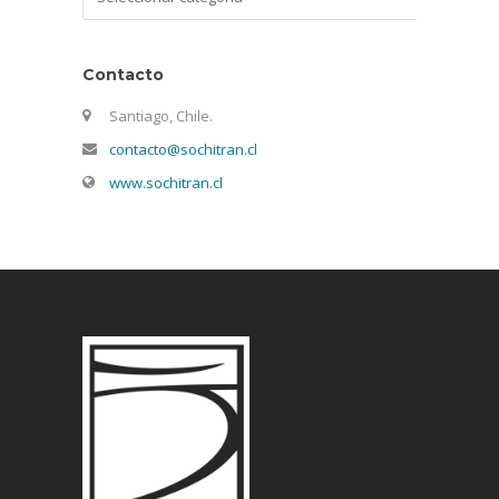
Contacto
Santiago, Chile.
contacto@sochitran.cl
www.sochitran.cl