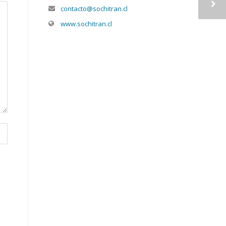
contacto@sochitran.cl
www.sochitran.cl