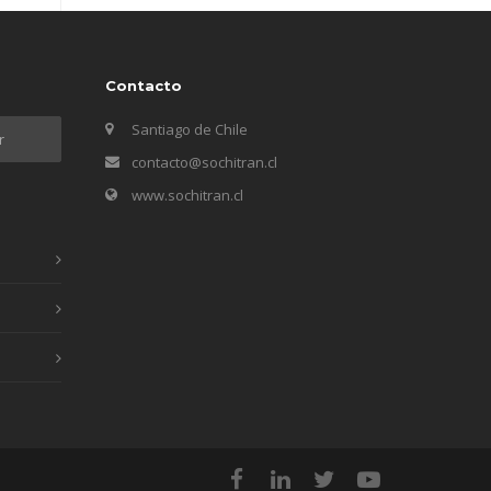
Contacto
Santiago de Chile
contacto@sochitran.cl
www.sochitran.cl