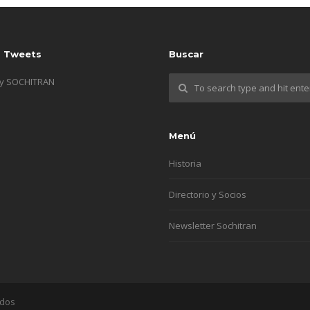
s Tweets
Buscar
by SOCHITRAN
Menú
Historia
Directorio y Socios
Newsletter Sochitran
ados