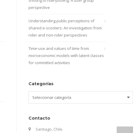
shifting to ride-pooling: A user group
perspective
Understanding public perceptions of
shared e-scooters: An investigation from
rider and non-rider perspectives
Time-use and values of time from
microeconomic models with latent classes
for committed activities
Categorías
Categorías
Contacto
Santiago, Chile.