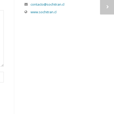
contacto@sochitran.cl
www.sochitran.cl