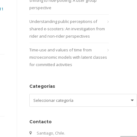
shifting to ride-pooling: A user group
perspective
11
Understanding public perceptions of
shared e-scooters: An investigation from
rider and non-rider perspectives
Time-use and values of time from
microeconomic models with latent classes
for committed activities
Categorías
Categorías
Contacto
Santiago, Chile.