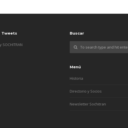
s Tweets
Buscar
by SOCHITRAN
Menú
Historia
Directorio y Socios
Newsletter Sochitran