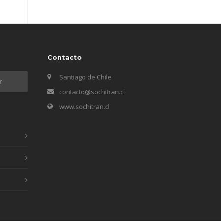
Contacto
Santiago de Chile
contacto@sochitran.cl
www.sochitran.cl