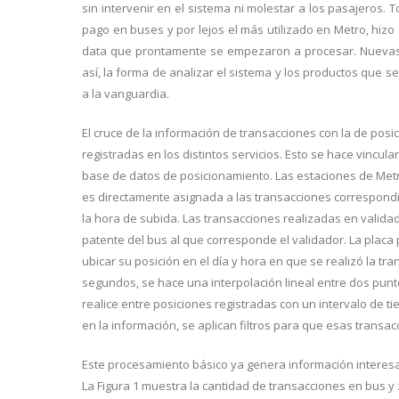
sin intervenir en el sistema ni molestar a los pasajeros.
pago en buses y por lejos el más utilizado en Metro, hi
data que prontamente se empezaron a procesar. Nuevas 
así, la forma de analizar el sistema y los productos que 
a la vanguardia.
El cruce de la información de transacciones con la de posi
registradas en los distintos servicios. Esto se hace vincula
base de datos de posicionamiento. Las estaciones de Metro
es directamente asignada a las transacciones correspondi
la hora de subida. Las transacciones realizadas en validad
patente del bus al que corresponde el validador. La placa
ubicar su posición en el día y hora en que se realizó la t
segundos, se hace una interpolación lineal entre dos punt
realice entre posiciones registradas con un intervalo de t
en la información, se aplican filtros para que esas trans
Este procesamiento básico ya genera información interesan
La Figura 1 muestra la cantidad de transacciones en bus 