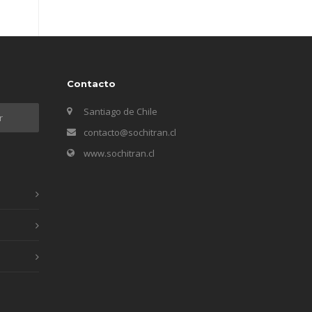
Contacto
Santiago de Chile
contacto@sochitran.cl
www.sochitran.cl