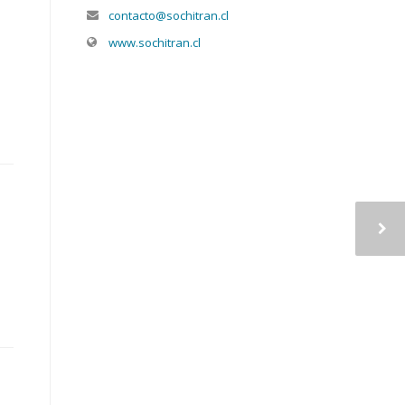
contacto@sochitran.cl
www.sochitran.cl