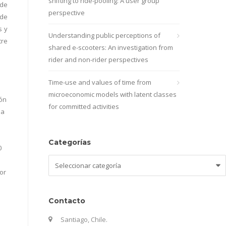
shifting to ride-pooling: A user group
 de
perspective
 de
s y
Understanding public perceptions of
tre
shared e-scooters: An investigation from
rider and non-rider perspectives
Time-use and values of time from
microeconomic models with latent classes
ión
for committed activities
 a
Categorías
0
Categorías
or
Contacto
Santiago, Chile.