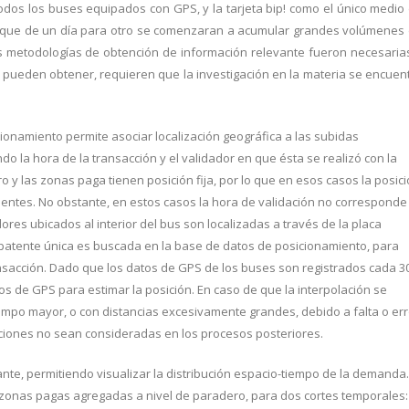
 Todos los buses equipados con GPS, y la tarjeta bip! como el único medio
zo que de un día para otro se comenzaran a acumular grandes volúmenes
metodologías de obtención de información relevante fueron necesaria
se pueden obtener, requieren que la investigación en la materia se encuen
cionamiento permite asociar localización geográfica a las subidas
ndo la hora de la transacción y el validador en que ésta se realizó con la
 y las zonas paga tienen posición fija, por lo que en esos casos la posic
entes. No obstante, en estos casos la hora de validación no corresponde
ores ubicados al interior del bus son localizadas a través de la placa
 patente única es buscada en la base de datos de posicionamiento, para
ransacción. Dado que los datos de GPS de los buses son registrados cada 3
os de GPS para estimar la posición. En caso de que la interpolación se
iempo mayor, o con distancias excesivamente grandes, debido a falta o err
acciones no sean consideradas en los procesos posteriores.
te, permitiendo visualizar la distribución espacio-tiempo de la demanda.
y zonas pagas agregadas a nivel de paradero, para dos cortes temporales: