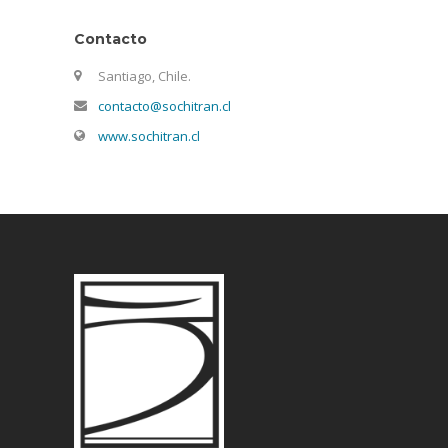
Contacto
Santiago, Chile.
contacto@sochitran.cl
www.sochitran.cl