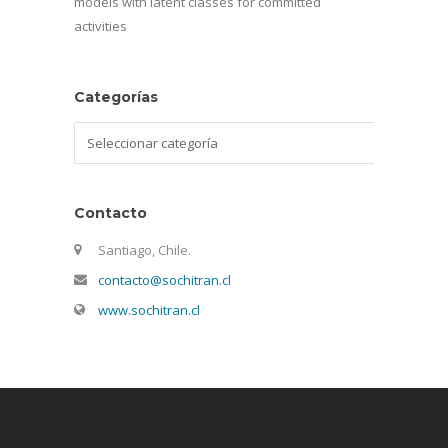
models with latent classes for committed
activities
Categorías
Categorías
Contacto
Santiago, Chile.
contacto@sochitran.cl
www.sochitran.cl