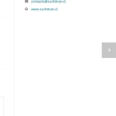
contacto@sochitran.cl
www.sochitran.cl