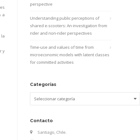
perspective
des
n a
Understanding public perceptions of
shared e-scooters: An investigation from
rider and non-rider perspectives
 la
Time-use and values of time from
r y
microeconomic models with latent classes
for committed activities
Categorías
Categorías
Contacto
Santiago, Chile.