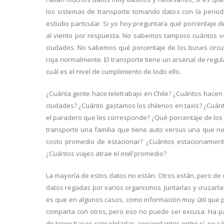
los sistemas de transporte tomando datos con la period
estudio particular. Si yo hoy preguntara qué porcentaje d
al viento por respuesta. No sabemos tampoco cuántos v
ciudades. No sabemos qué porcentaje de los buses circu
roja normalmente. El transporte tiene un arsenal de regu
cuál es el nivel de cumplimiento de todo ello.
¿Cuánta gente hace teletrabajo en Chile? ¿Cuántos hace
ciudades? ¿Cuánto gastamos los chilenos en taxis? ¿Cuán
el paradero que les corresponde? ¿Qué porcentaje de los 
transporte una familia que tiene auto versus una que no
costo promedio de estacionar? ¿Cuántos estacionamientos
¿Cuántos viajes atrae el
mall
promedio?
La mayoría de estos datos no están. Otros están, pero de
datos regadas por varios organismos. Juntarlas y cruzarla
es que en algunos casos, como información muy útil que p
comparta con otros, pero eso no puede ser excusa. Ha p
de tener bases consolidadas, concordantes entre sí, no só