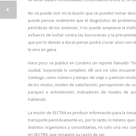
No se puede vivir en la ilusión que se pueden tomar deci
puede pensar realmente que el diagnóstico de problemas
periódicas de los sistemas. Y no puede aceptarse la inef
esfuerzo de luchar contra las burocracias y la precarie
que por lo demás a duras penas podrá cruzar unos con o
le vino en gana.
Hace poco se publicó en Londres un reporte llamado “
Tr
ciudad. Sorprende lo completo. Allí uno no sólo encuentr
Santiago, como número y tiempo de viaje o partición moda
de los modos, niveles de satisfacción, percepciones de us
parques o entretención, indicadores de niveles de ac
hablando.
La misión de SECTRA es producir información para la toma
transporte periódicamente es, por lo tanto, lo mínimo que
distintos organismos y consolidarlas, no sólo una vez co
en SECTRA: que recupere su razón de ser.