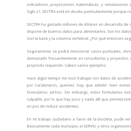
indicadores, proyecciones matemáticas, y simulaciones
Siglo 21, SECTRA está en deuda, particularmente porque 
SECTRA ha gastado millones de dólares en desarrollo de 
dispone de buenos datos para alimentarlos. Son los datos l
Son la base y la columna vertebral. ¿Por qué entonces se
Seguramente se podrá mencionar casos puntuales, dond
demasiado frecuentemente en consultorías y proyectos, e
propósito requerido. Caben varios ejemplos:
Hace algún tiempo me tocó trabajar con datos de acciden
por Carabineros, quienes -hay que admitir- bien esme
formularios ad-hoc. Sin embargo, estos formularios es
culpable, por lo que hay poco y nada allí que permita to
en pos de reducir accidentes.
En mi trabajo ciudadano a favor de la bicicleta, pude ve
Básicamente cada municipio, el SERVIU y otros organismos