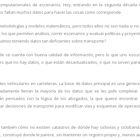
 computacionales de escenarios. Hoy, entrando en la segunda década 
nos faltan muchos datos para hacer las cosas como corresponde.
metodologías y modelos matemáticos, pero todos ellos no son nada si no
os que permiten análisis, correr escenarios y evaluar políticas y proyect
guimos teniendo datos tan deficientes sobre transporte?
e se cuenta con buena calidad de información, pero lo que uno escu
s que no hay datos, o que están desactualizados, o que no sirven para
tes vehiculares en carreteras. La base de datos principal es una gener
radamente llenan la mayoría de los datos que se les pide completar
tán pensados con la lógica de los abogados, la que quiere encontrar
mar decisiones de transporte para modificar vías y esquemas de operaci
r también cómo no existen catastros de dónde hay ciclovías y cicloband
, construye donde le parece, sin mantener un registro propio y, menos a