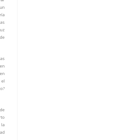
 un
ría
ras
luz
 de
ras
 en
 en
 el
co?
 de
rto
 la
dad