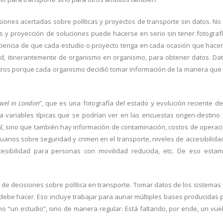
siones acertadas sobre políticas y proyectos de transporte sin datos. No
 y proyección de soluciones puede hacerse en serio sin tener fotograf
iciencia de que cada estudio o proyecto tenga en cada ocasión que hacer
dad, itinerantemente de organismo en organismo, para obtener datos. Da
tros porque cada organismo decidió tomar información de la manera que
avel in London
”, que es una fotografía del estado y evolución reciente de
a variables típicas que se podrían ver en las encuestas origen-destino
l, sino que también hay información de contaminación, costos de operac
uarios sobre seguridad y crimen en el transporte, niveles de accesibilida
cesibilidad para personas con movilidad reducida, etc. De eso esta
 de decisiones sobre política en transporte. Tomar datos de los sistemas
 debe hacer. Eso incluye trabajar para aunar múltiples bases producidas 
mo “un estudio”, sino de manera regular. Está faltando, por ende, un vue