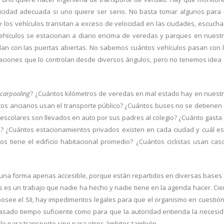
icidad adecuada si uno quiere ser serio. No basta tomar algunos para
e los vehículos transitan a exceso de velocidad en las ciudades, escucha
ehículos se estacionan a diario encima de veredas y parques en nuest
lan con las puertas abiertas. No sabemos cuántos vehículos pasan con 
laciones que lo controlan desde diversos ángulos, pero no tenemos idea
n
carpooling
? ¿Cuántos kilómetros de veredas en mal estado hay en nuest
tos ancianos usan el transporte público? ¿Cuántos buses no se detienen
escolares son llevados en auto por sus padres al colegio? ¿Cuánto gasta
? ¿Cuántos estacionamientos privados existen en cada ciudad y cuál es
 tiene el edificio habitacional promedio? ¿Cuántos ciclistas usan cas
 una forma apenas accesible, porque están repartidos en diversas bases
s es un trabajo que nadie ha hecho y nadie tiene en la agenda hacer. Cie
osee el SII, hay impedimentos legales para que el organismo en cuestión
asado tiempo suficiente como para que la autoridad entienda la necesi
lo para transporte sino para otros ámbitos también.