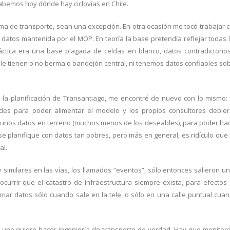
abemos hoy dónde hay ciclovías en Chile.
tema de transporte, sean una excepción. En otra ocasión me tocó trabajar 
 datos mantenida por el MOP. En teoría la base pretendía reflejar todas 
ráctica era una base plagada de celdas en blanco, datos contradictorio
e tienen o no berma o bandejón central, ni tenemos datos confiables so
 la planificación de Transantiago, me encontré de nuevo con lo mismo:
des para poder alimentar el modelo y los propios consultores debie
gunos datos en terreno (muchos menos de los deseables), para poder ha
 se planifique con datos tan pobres, pero más en general, es ridículo que
al.
imilares en las vías, los llamados “eventos”, sólo entonces salieron u
currir que el catastro de infraestructura siempre exista, para efectos
omar datos sólo cuando sale en la tele, o sólo en una calle puntual cua
 uno quiere hacer ingeniería de transporte de verdad. Hay que monitor