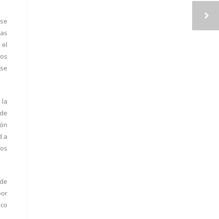
 se
ías
 el
tos
 se
 la
 de
ión
d a
mos
 de
por
lco