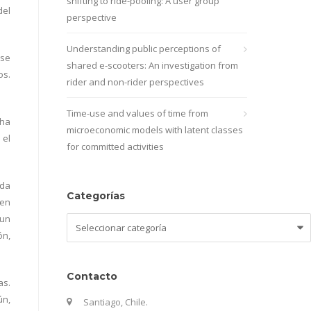
shifting to ride-pooling: A user group
del
perspective
Understanding public perceptions of
 se
shared e-scooters: An investigation from
os.
rider and non-rider perspectives
Time-use and values of time from
cha
microeconomic models with latent classes
 el
for committed activities
ada
Categorías
 en
 un
Categorías
ón,
Contacto
as.
ún,
Santiago, Chile.