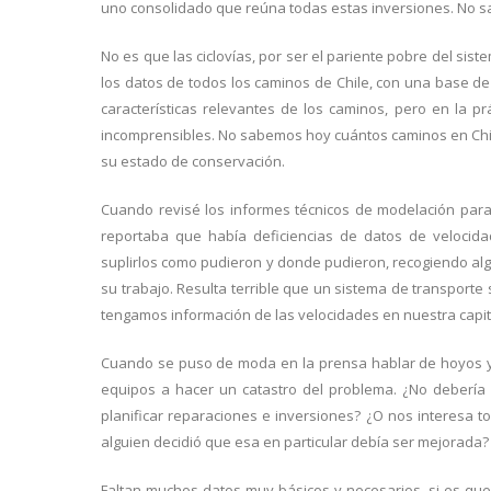
uno consolidado que reúna todas estas inversiones. No s
No es que las ciclovías, por ser el pariente pobre del sis
los datos de todos los caminos de Chile, con una base de
características relevantes de los caminos, pero en la p
incomprensibles. No sabemos hoy cuántos caminos en Chil
su estado de conservación.
Cuando revisé los informes técnicos de modelación para
reportaba que había deficiencias de datos de velocida
suplirlos como pudieron y donde pudieron, recogiendo al
su trabajo. Resulta terrible que un sistema de transporte
tengamos información de las velocidades en nuestra capit
Cuando se puso de moda en la prensa hablar de hoyos y s
equipos a hacer un catastro del problema. ¿No debería o
planificar reparaciones e inversiones? ¿O nos interesa t
alguien decidió que esa en particular debía ser mejorada?
Faltan muchos datos muy básicos y necesarios, si es que