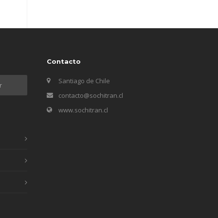
Contacto
Santiago de Chile
contacto@sochitran.cl
www.sochitran.cl