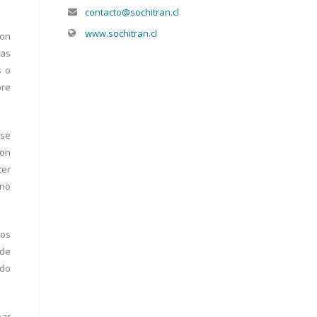
contacto@sochitran.cl
www.sochitran.cl
con
las
s o
bre
 se
ron
cer
 no
nos
 de
ndo
ear