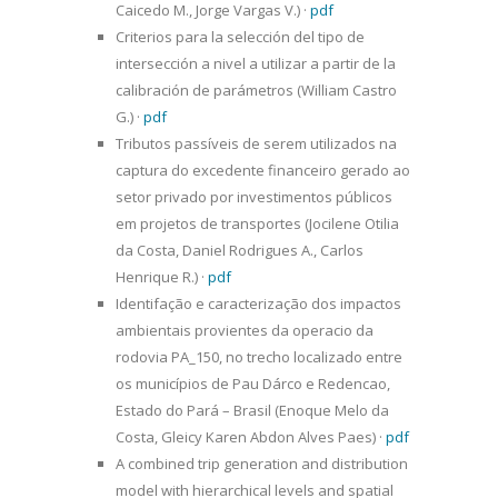
Caicedo M., Jorge Vargas V.)
·
pdf
Criterios para la selección del tipo de
intersección a nivel a utilizar a partir de la
calibración de parámetros (William Castro
G.)
·
pdf
Tributos passíveis de serem utilizados na
captura do excedente financeiro gerado ao
setor privado por investimentos públicos
em projetos de transportes (Jocilene Otilia
da Costa, Daniel Rodrigues A., Carlos
Henrique R.)
·
pdf
Identifação e caracterização dos impactos
ambientais provientes da operacio da
rodovia PA_150, no trecho localizado entre
os municípios de Pau Dárco e Redencao,
Estado do Pará – Brasil (Enoque Melo da
Costa, Gleicy Karen Abdon Alves Paes)
·
pdf
A combined trip generation and distribution
model with hierarchical levels and spatial