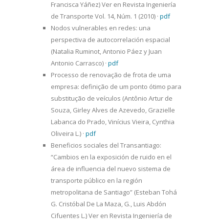
Francisca Yáñez) Ver en Revista Ingeniería
de Transporte Vol. 14, Núm. 1 (2010)
·
pdf
Nodos vulnerables en redes: una
perspectiva de autocorrelación espacial
(Natalia Ruminot, Antonio Páez y Juan
Antonio Carrasco)
·
pdf
Processo de renovação de frota de uma
empresa: definição de um ponto ótimo para
substitução de veículos (Antônio Artur de
Souza, Girley Alves de Azevedo, Grazielle
Labanca do Prado, Vinícius Vieira, Cynthia
Oliveira L.)
·
pdf
Beneficios sociales del Transantiago:
“Cambios en la exposición de ruido en el
área de influencia del nuevo sistema de
transporte público en la región
metropolitana de Santiago” (Esteban Tohá
G. Cristóbal De La Maza, G., Luis Abdón
Cifuentes L.) Ver en Revista Ingeniería de