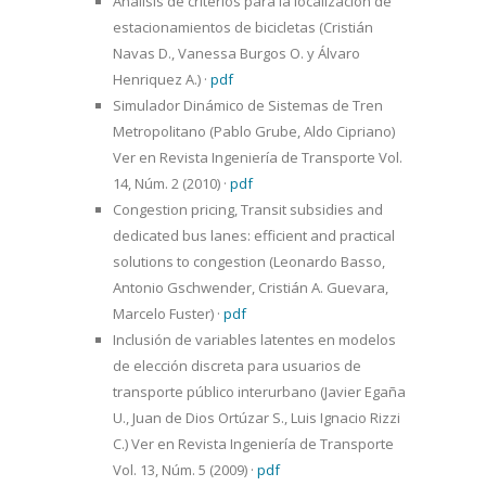
Análisis de criterios para la localización de
estacionamientos de bicicletas (Cristián
Navas D., Vanessa Burgos O. y Álvaro
Henriquez A.)
·
pdf
Simulador Dinámico de Sistemas de Tren
Metropolitano (Pablo Grube, Aldo Cipriano)
Ver en Revista Ingeniería de Transporte Vol.
14, Núm. 2 (2010)
·
pdf
Congestion pricing, Transit subsidies and
dedicated bus lanes: efficient and practical
solutions to congestion (Leonardo Basso,
Antonio Gschwender, Cristián A. Guevara,
Marcelo Fuster)
·
pdf
Inclusión de variables latentes en modelos
de elección discreta para usuarios de
transporte público interurbano (Javier Egaña
U., Juan de Dios Ortúzar S., Luis Ignacio Rizzi
C.) Ver en Revista Ingeniería de Transporte
Vol. 13, Núm. 5 (2009)
·
pdf