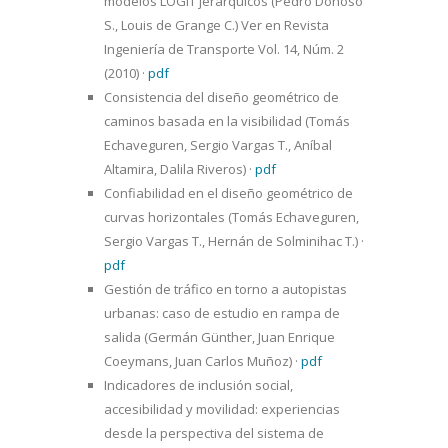
modelos LOGIT jerárquicos (Pedro Donoso
S., Louis de Grange C.) Ver en Revista
Ingeniería de Transporte Vol. 14, Núm. 2
(2010)
·
pdf
Consistencia del diseño geométrico de
caminos basada en la visibilidad (Tomás
Echaveguren, Sergio Vargas T., Aníbal
Altamira, Dalila Riveros)
·
pdf
Confiabilidad en el diseño geométrico de
curvas horizontales (Tomás Echaveguren,
Sergio Vargas T., Hernán de Solminihac T.)
·
pdf
Gestión de tráfico en torno a autopistas
urbanas: caso de estudio en rampa de
salida (Germán Günther, Juan Enrique
Coeymans, Juan Carlos Muñoz)
·
pdf
Indicadores de inclusión social,
accesibilidad y movilidad: experiencias
desde la perspectiva del sistema de