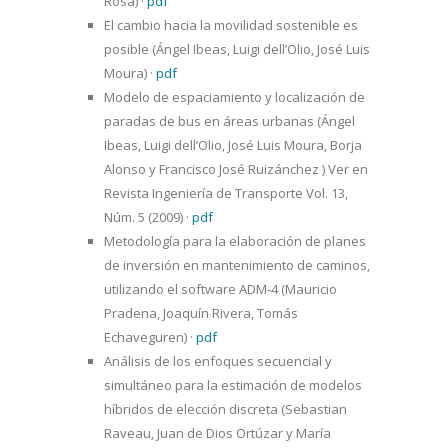
Rosa)
·
pdf
El cambio hacia la movilidad sostenible es
posible (Ángel Ibeas, Luigi dell’Olio, José Luis
Moura)
·
pdf
Modelo de espaciamiento y localización de
paradas de bus en áreas urbanas (Ángel
Ibeas, Luigi dell’Olio, José Luis Moura, Borja
Alonso y Francisco José Ruizánchez ) Ver en
Revista Ingeniería de Transporte Vol. 13,
Núm. 5 (2009)
·
pdf
Metodología para la elaboración de planes
de inversión en mantenimiento de caminos,
utilizando el software ADM-4 (Mauricio
Pradena, Joaquín Rivera, Tomás
Echaveguren)
·
pdf
Análisis de los enfoques secuencial y
simultáneo para la estimación de modelos
híbridos de elección discreta (Sebastian
Raveau, Juan de Dios Ortúzar y María