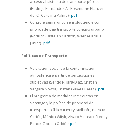
acceso al sistema de transporte público
(Rodrigo Fernández A., Rosemarie Planzer
del C., Carolina Palma)
·
pdf
Controle semaforico sem bloqueio e com
prioridade paa transporte coletivo urbano
(Rodrigo Castelan Carlson, Werner Kraus
Junior)
·
pdf
Políticas de Transporte
Valoración social de la contaminación
atmosférica a partir de percepciones
subjetivas (Sergio R. Jara-Díaz, Cristián
Vergara Novoa, Tristán Gálvez Pérez)
·
pdf
El programa de medidas inmediatas en
Santiago y la política de prioridad de
transporte público (Henry Malbrán, Patricia
Cortés, Mónica Wityk, Álvaro Velasco, Freddy
Ponce, Claudia Oddó)
·
pdf