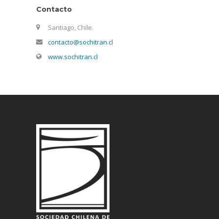
Contacto
Santiago, Chile.
contacto@sochitran.cl
www.sochitran.cl