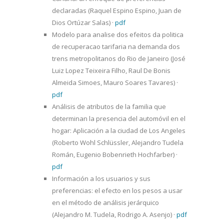
declaradas (Raquel Espino Espino, Juan de
Dios Ortúzar Salas)
·
pdf
Modelo para analise dos efeitos da politica
de recuperacao tarifaria na demanda dos
trens metropolitanos do Rio de Janeiro (José
Luiz Lopez Teixeira Filho, Raul De Bonis
Almeida Simoes, Mauro Soares Tavares)
·
pdf
Análisis de atributos de la familia que
determinan la presencia del automóvil en el
hogar: Aplicación a la ciudad de Los Angeles
(Roberto Wohl Schlüssler, Alejandro Tudela
Román, Eugenio Bobenrieth Hochfarber)
·
pdf
Información a los usuarios y sus
preferencias: el efecto en los pesos a usar
en el método de análisis jerárquico
(Alejandro M. Tudela, Rodrigo A. Asenjo)
·
pdf