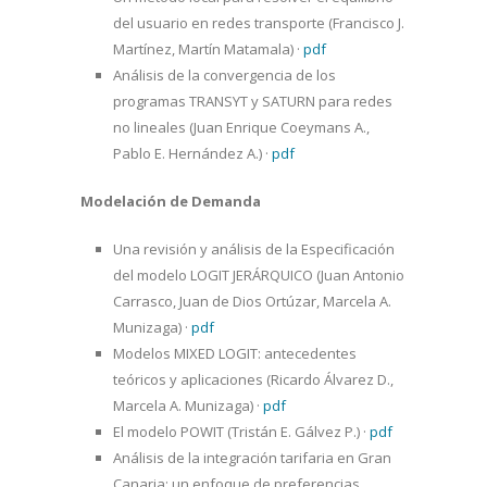
del usuario en redes transporte (Francisco J.
Martínez, Martín Matamala)
·
pdf
Análisis de la convergencia de los
programas TRANSYT y SATURN para redes
no lineales (Juan Enrique Coeymans A.,
Pablo E. Hernández A.)
·
pdf
Modelación de Demanda
Una revisión y análisis de la Especificación
del modelo LOGIT JERÁRQUICO (Juan Antonio
Carrasco, Juan de Dios Ortúzar, Marcela A.
Munizaga)
·
pdf
Modelos MIXED LOGIT: antecedentes
teóricos y aplicaciones (Ricardo Álvarez D.,
Marcela A. Munizaga)
·
pdf
El modelo POWIT (Tristán E. Gálvez P.)
·
pdf
Análisis de la integración tarifaria en Gran
Canaria: un enfoque de preferencias